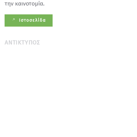
την καινοτομία.
Ιστοσελίδα
ΑΝΤΊΚΤΥΠΟΣ
Ο αγροτουρισμός ενισχύει την αγροτική
ανάπτυξη, διατηρεί την πολιτιστική κληρονομιά
και ενθαρρύνει την περιβαλλοντική ευθύνη.
Μετατρέπει τη γεωργία σε τουριστικό αξιοθέατο,
αντλώντας κεφάλαια, αυξάνοντας την
απασχόληση και υποστηρίζοντας τις τοπικές
υποδομές. Ευνοώντας τις παραδοσιακές
πρακτικές, ο αγροτουρισμός μειώνει την
εντατικοποίηση της παραγωγής και προωθεί